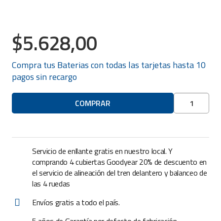
$
5.628,00
Compra tus
Baterias
con todas las tarjetas hasta 10
pagos sin recargo
Batería
COMPRAR
Moura
12V
65A
(formato
Servicio de enllante gratis en nuestro local. Y
japonés)
comprando 4 cubiertas Goodyear 20% de descuento en
Izq.
el servicio de alineación del tren delantero y balanceo de
cantidad
las 4 ruedas
Envíos gratis a todo el país.
5 años de Garantía por defecto de fabricación.