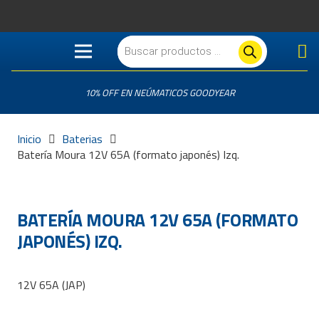
Búsqueda
de
productos
10% OFF EN NEÚMATICOS GOODYEAR
Inicio
Baterias
Batería Moura 12V 65A (formato japonés) Izq.
BATERÍA MOURA 12V 65A (FORMATO
JAPONÉS) IZQ.
12V 65A (JAP)