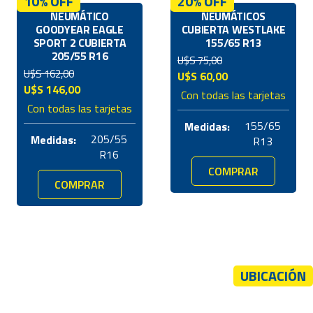
10% OFF
20% OFF
NEUMÁTICO
NEUMÁTICOS
GOODYEAR EAGLE
CUBIERTA WESTLAKE
SPORT 2 CUBIERTA
155/65 R13
205/55 R16
U$S
75,00
U$S
162,00
El
El
U$S
60,00
El
El
U$S
146,00
precio
precio
Con todas las tarjetas
precio
precio
original
actual
Con todas las tarjetas
original
actual
era:
es:
155/65
Medidas:
era:
es:
U$S
U$S
205/55
Medidas:
R13
U$S
U$S
75,00.
60,00.
R16
162,00.
146,00.
COMPRAR
COMPRAR
UBICACIÓN