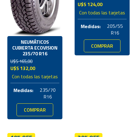
El
El
U$S
124,00
precio
precio
Con todas las tarjetas
original
actual
era:
es:
205/55
Medidas:
U$S
U$S
R16
138,00.
124,00.
NEUMÁTICOS
COMPRAR
CUBIERTA ECOVISION
235/70 R16
U$S
165,00
El
El
U$S
132,00
precio
precio
Con todas las tarjetas
original
actual
era:
es:
235/70
Medidas:
U$S
U$S
R16
165,00.
132,00.
COMPRAR