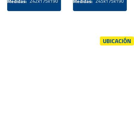
242x175x190
245x175x190
Medidas:
Medidas:
UBICACIÓN