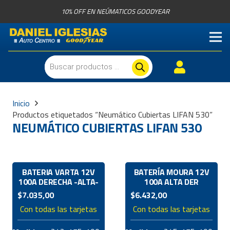
10% OFF EN NEÚMATICOS GOODYEAR
Búsqueda
de
productos
Inicio
Productos etiquetados “Neumático Cubiertas LIFAN 530”
NEUMÁTICO CUBIERTAS LIFAN 530
BATERIA VARTA 12V
BATERÍA MOURA 12V
100A DERECHA -ALTA-
100A ALTA DER
$
7.035,00
$
6.432,00
Con todas las tarjetas
Con todas las tarjetas