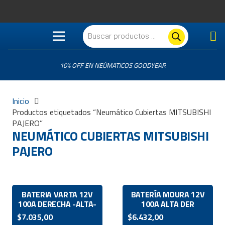
Búsqueda
de
productos
10% OFF EN NEÚMATICOS GOODYEAR
Inicio
Productos etiquetados “Neumático Cubiertas MITSUBISHI
PAJERO”
NEUMÁTICO CUBIERTAS MITSUBISHI
PAJERO
BATERIA VARTA 12V
BATERÍA MOURA 12V
100A DERECHA -ALTA-
100A ALTA DER
$
7.035,00
$
6.432,00