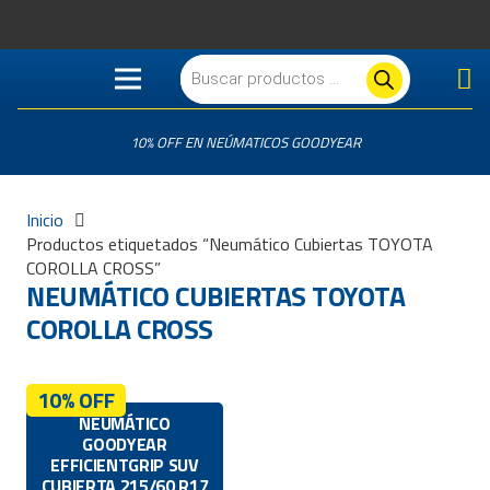
Búsqueda
de
productos
10% OFF EN NEÚMATICOS GOODYEAR
Inicio
Productos etiquetados “Neumático Cubiertas TOYOTA
COROLLA CROSS”
NEUMÁTICO CUBIERTAS TOYOTA
COROLLA CROSS
10% OFF
NEUMÁTICO
GOODYEAR
EFFICIENTGRIP SUV
CUBIERTA 215/60 R17