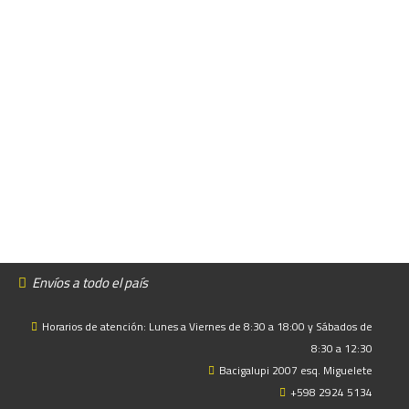
Envíos a todo el país
Horarios de atención: Lunes a Viernes de 8:30 a 18:00 y Sábados de
8:30 a 12:30
Bacigalupi 2007 esq. Miguelete
+598 2924 5134