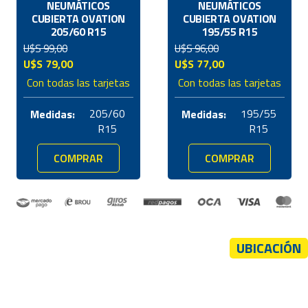
NEUMÁTICOS
NEUMÁTICOS
CUBIERTA OVATION
CUBIERTA OVATION
205/60 R15
195/55 R15
U$S
99,00
U$S
96,00
El
El
El
El
U$S
79,00
U$S
77,00
precio
precio
precio
precio
Con todas las tarjetas
Con todas las tarjetas
original
actual
original
actual
era:
es:
era:
es:
205/60
195/55
Medidas:
Medidas:
U$S
U$S
U$S
U$S
R15
R15
99,00.
79,00.
96,00.
77,00.
COMPRAR
COMPRAR
UBICACIÓN