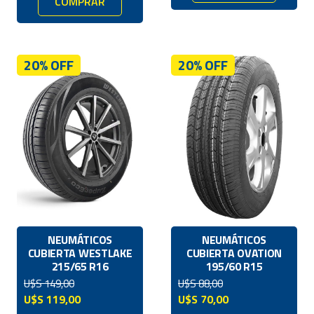
COMPRAR
20% OFF
20% OFF
NEUMÁTICOS
NEUMÁTICOS
CUBIERTA WESTLAKE
CUBIERTA OVATION
215/65 R16
195/60 R15
U$S
149,00
U$S
88,00
El
El
El
El
U$S
119,00
U$S
70,00