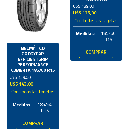
U$S
139,00
El
El
U$S
125,00
precio
precio
Con todas las tarjetas
original
actual
era:
es:
185/60
Medidas:
U$S
U$S
R15
139,00.
125,00.
NEUMÁTICO
COMPRAR
GOODYEAR
EFFICIENTGRIP
PERFORMANCE
CUBIERTA 185/60 R15
U$S
159,00
El
El
U$S
143,00
precio
precio
Con todas las tarjetas
original
actual
era:
es:
185/60
Medidas:
U$S
U$S
R15
159,00.
143,00.
COMPRAR