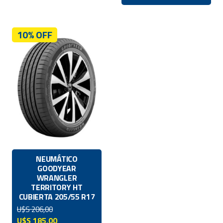
10% OFF
NEUMÁTICO
GOODYEAR
WRANGLER
TERRITORY HT
CUBIERTA 205/55 R17
U$S
206,00
El
El
U$S
185,00