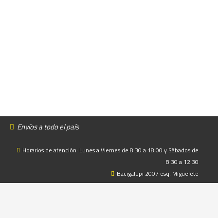
Envíos a todo el país
Horarios de atención: Lunes a Viernes de 8:30 a 18:00 y Sábados de
8:30 a 12:30
Bacigalupi 2007 esq. Miguelete
+598 2924 5134
+598 91 094 877
© Daniel Iglesias 2025. Autocentro Goodyear Daniel Iglesias – Todos