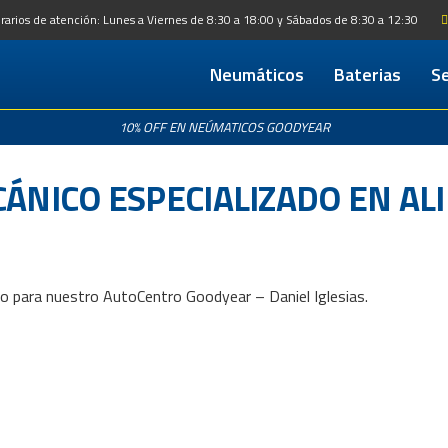
rarios de atención: Lunes a Viernes de 8:30 a 18:00 y Sábados de 8:30 a 12:30
Neumáticos
Baterias
Se
Serv
Re
10% OFF EN NEÚMATICOS GOODYEAR
NICO ESPECIALIZADO EN ALI
 para nuestro AutoCentro Goodyear – Daniel Iglesias.