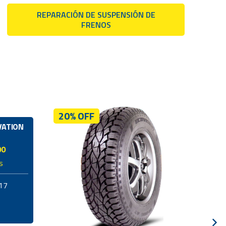
REPARACIÓN DE SUSPENSIÓN DE
FRENOS
20% OFF
20
VATION
00
s
17