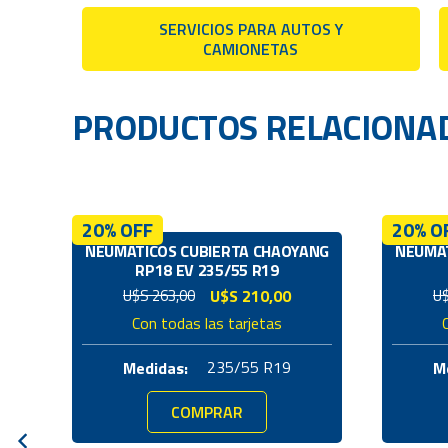
SERVICIOS PARA AUTOS Y
CAMIONETAS
PRODUCTOS RELACIONA
20% OFF
20% O
NEUMÁTICOS CUBIERTA CHAOYANG
NEUMÁT
RP18 EV 235/55 R19
El
El
U$S
263,00
U$S
210,00
U
precio
precio
Con todas las tarjetas
original
actual
era:
es:
235/55 R19
Medidas:
M
U$S
U$S
263,00.
210,00.
COMPRAR