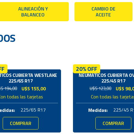
ALINEACIÓN Y
CAMBIO DE
BALANCEO
ACEITE
DOS
FF
20% OFF
ICOS CUBIERTA WESTLAKE
NEUMÁTICOS CUBIERTA O
225/65 R17
225/45 R17
El
El
El
El
$S
194,00
U$S
155,00
U$S
123,00
U$S
98,
precio
precio
precio
precio
Con todas las tarjetas
Con todas las tarjeta
original
actual
original
actual
era:
es:
era:
es:
225/65 R17
225/45 R
edidas:
Medidas:
U$S
U$S
U$S
U$S
194,00.
155,00.
123,00.
98,00.
COMPRAR
COMPRAR