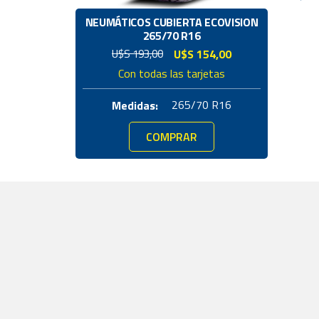
NEUMÁTICOS CUBIERTA ECOVISION
NE
265/70 R16
El
El
U$S
193,00
U$S
154,00
precio
precio
Con todas las tarjetas
original
actual
era:
es:
265/70 R16
Medidas:
U$S
U$S
193,00.
154,00.
COMPRAR