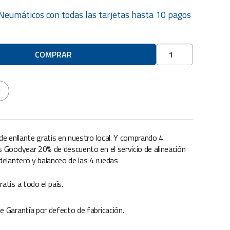
Neumáticos
con todas las tarjetas hasta 10 pagos
Neumático
COMPRAR
Goodyear
WRANGLER
FORTITUDE
r
HT
Cubierta
225/60
R18
 de enllante gratis en nuestro local. Y comprando 4
cantidad
s Goodyear 20% de descuento en el servicio de alineación
 delantero y balanceo de las 4 ruedas
ratis a todo el país.
e Garantía por defecto de fabricación.