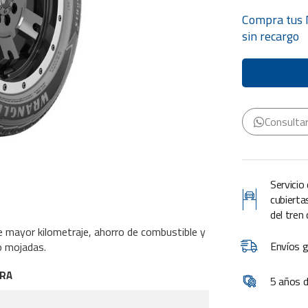
original
actual
era:
es:
Compra tus
U$S
U$S
sin recargo
290,00.
261,00.
Consulta
Servicio
cubierta
del tren
 mayor kilometraje, ahorro de combustible y
Envíos g
o mojadas.
ARA
5 años d