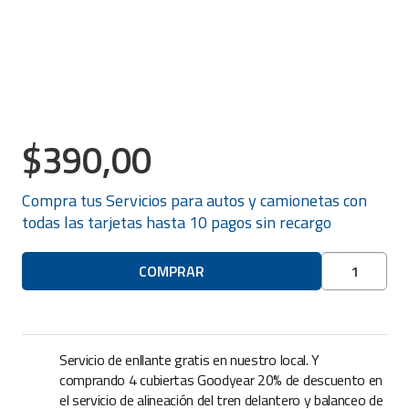
$
390,00
Compra tus
Servicios para autos y camionetas
con
todas las tarjetas hasta 10 pagos sin recargo
Balanceo
COMPRAR
de
rueda
16"
en
Servicio de enllante gratis en nuestro local. Y
adelante
comprando 4 cubiertas Goodyear 20% de descuento en
cantidad
el servicio de alineación del tren delantero y balanceo de