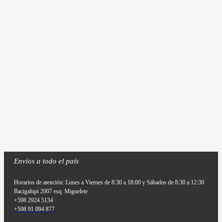
Envíos a todo el país
Horarios de atención: Lunes a Viernes de 8:30 a 18:00 y Sábados de 8:30 a 12:30
Bacigalupi 2007 esq. Miguelete
+598 2924 5134
+598 91 094 877