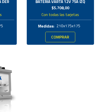
A DER
BATERIA VARTA 12V 75A IZQ
$
5.708,00
as
Con todas las tarjetas
75
210x175x175
Medidas:
COMPRAR