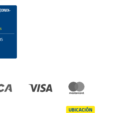
(ONIX-
as
85
UBICACIÓN