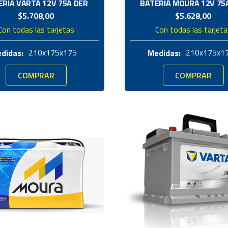
ERIA VARTA 12V 75A DER
BATERÍA MOURA 12V 75
$
5.708,00
$
5.628,00
Con todas las tarjetas
Con todas las tarjet
210x175x175
210x175x1
didas:
Medidas:
COMPRAR
COMPRAR