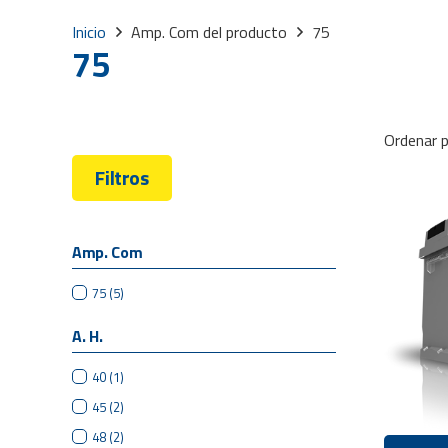
Inicio
Amp. Com del producto
75
75
Ordenar p
Filtros
Amp. Com
75
(5)
A. H.
40
(1)
45
(2)
48
(2)