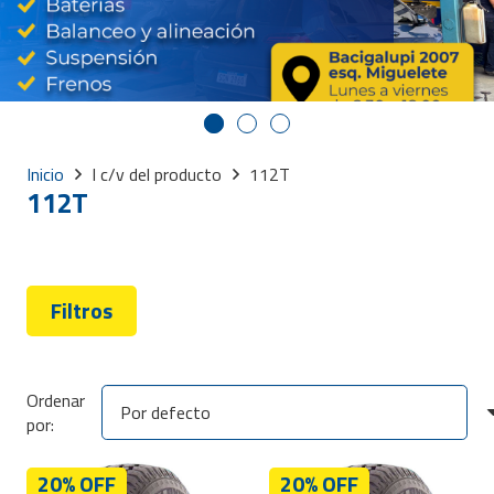
Inicio
I c/v del producto
112T
112T
Filtros
Ordenar
por:
20% OFF
20% OFF