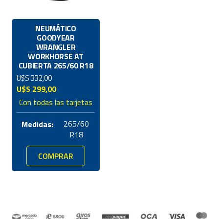
NEUMÁTICO
GOODYEAR
WRANGLER
WORKHORSE AT
CUBIERTA 265/60 R18
U$S
332,00
El
El
U$S
299,00
precio
precio
Con todas las tarjetas
original
actual
era:
es:
265/60
Medidas:
U$S
U$S
R18
332,00.
299,00.
COMPRAR