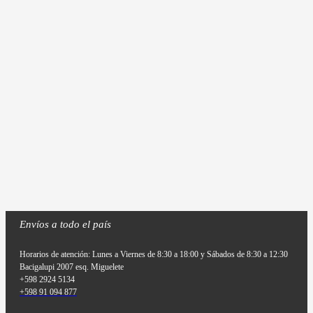
Envíos a todo el país
Horarios de atención: Lunes a Viernes de 8:30 a 18:00 y Sábados de 8:30 a 12:30
Bacigalupi 2007 esq. Miguelete
+598 2924 5134
+598 91 094 877