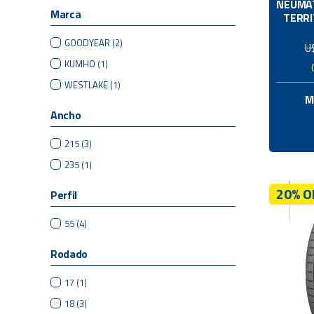
NEUMÁ
Marca
TERRI
GOODYEAR
(2)
U
KUMHO
(1)
WESTLAKE
(1)
M
Ancho
215
(3)
235
(1)
20% O
Perfil
55
(4)
Rodado
17
(1)
18
(3)