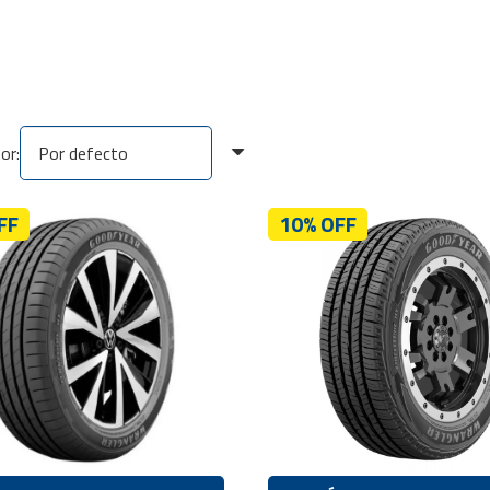
or:
FF
10% OFF