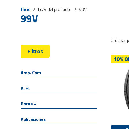
Inicio
I c/v del producto
99V
99V
Ordenar p
Filtros
10% O
Amp. Com
A. H.
Borne +
Aplicaciones