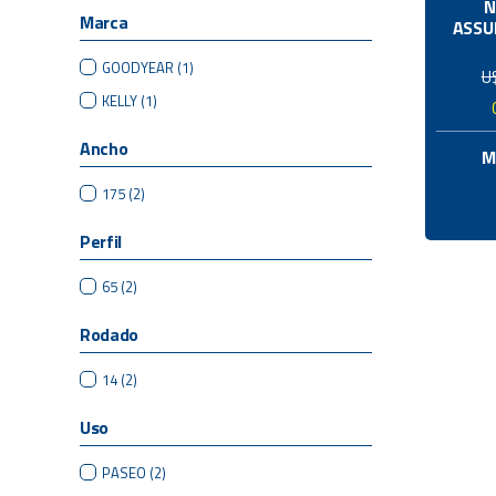
N
Marca
ASSU
GOODYEAR
(1)
U
KELLY
(1)
Ancho
M
175
(2)
Perfil
65
(2)
Rodado
14
(2)
Uso
PASEO
(2)