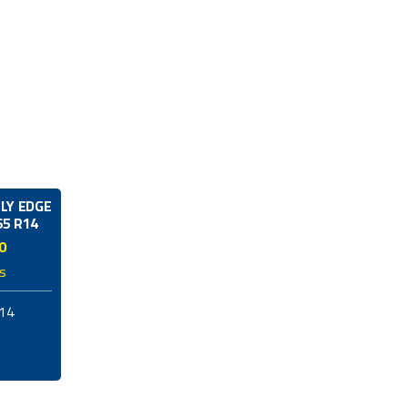
LY EDGE
65 R14
0
as
14