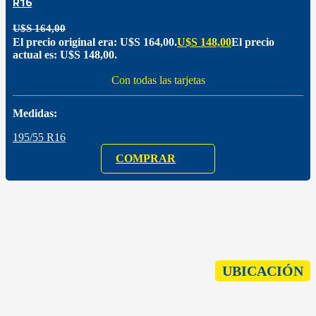
R16
U$S
164,00
El precio original era: U$S 164,00.
U$S
148,00
El precio
actual es: U$S 148,00.
Con todas las tarjetas
Medidas:
195/55 R16
COMPRAR
UBICACIÓN