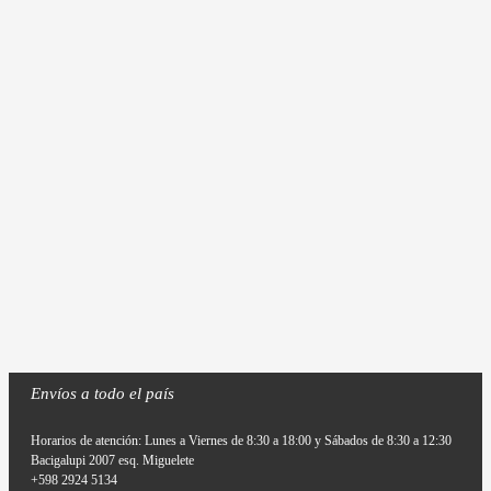
Envíos a todo el país
Horarios de atención: Lunes a Viernes de 8:30 a 18:00 y Sábados de 8:30 a 12:30
Bacigalupi 2007 esq. Miguelete
+598 2924 5134