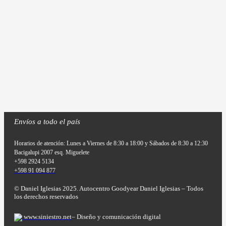
Envíos a todo el país
Horarios de atención: Lunes a Viernes de 8:30 a 18:00 y Sábados de 8:30 a 12:30
Bacigalupi 2007 esq. Miguelete
+598 2924 5134
+598 91 094 877
© Daniel Iglesias 2025. Autocentro Goodyear Daniel Iglesias – Todos
los derechos reservados
www.siniestro.net
– Diseño y comunicación digital