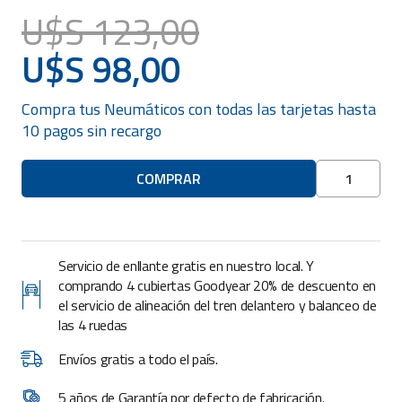
U$S
123,00
El
U$S
98,00
precio
El
original
precio
era:
Compra tus
Neumáticos
con todas las tarjetas hasta
actual
U$S
10 pagos sin recargo
es:
123,00.
U$S
Neumáticos
COMPRAR
98,00.
Cubierta
Ovation
205/45
R17
Servicio de enllante gratis en nuestro local. Y
cantidad
comprando 4 cubiertas Goodyear 20% de descuento en
el servicio de alineación del tren delantero y balanceo de
las 4 ruedas
Envíos gratis a todo el país.
5 años de Garantía por defecto de fabricación.