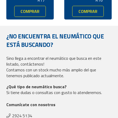
193,00.
154,00.
159,00.
127,00.
COMPRAR
COMPRAR
¿NO ENCUENTRA EL NEUMÁTICO QUE
ESTÁ BUSCANDO?
Sino llega a encontrar el neumático que busca en este
listado, contáctenos!
Contamos con un stock mucho más amplio del que
tenemos publicado actualmente.
¿Qué tipo de neumático busca?
Si tiene dudas o consultas con gusto lo atenderemos.
Comunícate con nosotros
2924 5134