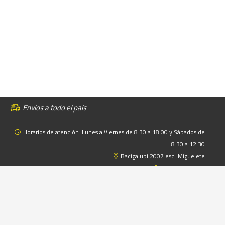
Envíos a todo el país
Horarios de atención: Lunes a Viernes de 8:30 a 18:00 y Sábados de
8:30 a 12:30
Bacigalupi 2007 esq. Miguelete
+598 2924 5134
+598 91 094 877
© Daniel Iglesias 2025. Autocentro Goodyear Daniel Iglesias – Todos
los derechos reservados