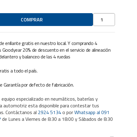
Neumáticos
COMPRAR
Cubierta
Ovation
205/55
 de enllante gratis en nuestro local. Y comprando 4
R16
s Goodyear 20% de descuento en el servicio de alineación
cantidad
 delantero y balanceo de las 4 ruedas
ratis a todo el país.
e Garantía por defecto de fabricación.
 equipo especializado en neumáticos, baterías y
a automotriz esta disponible para contestar tus
as. Contáctanos al
2924 5134
o por
Whatsapp al 091
7
de Lunes a Viernes de 8:30 a 18:00 y Sábados de 8:30