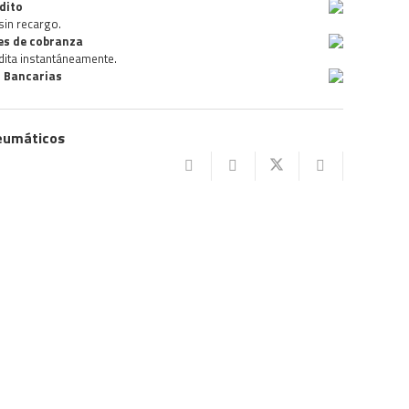
dito
sin recargo.
des de cobranza
dita instantáneamente.
 Bancarias
eumáticos