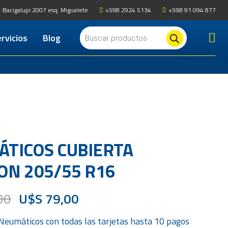
Bacigalupi 2007 esq. Miguelete
+598 2924 5134
+598 91 094 877
Búsqueda
rvicios
Blog
de
productos
icios para autos y camionetas
paración de Suspensión y Frenos
TICOS CUBIERTA
ON 205/55 R16
00
U$S
79,00
Neumáticos
con todas las tarjetas hasta 10 pagos