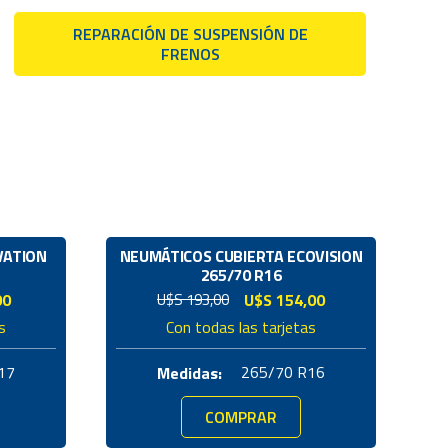
REPARACIÓN DE SUSPENSIÓN DE
FRENOS
VATION
NEUMÁTICOS CUBIERTA ECOVISION
NE
265/70 R16
El
El
00
U$S
193,00
U$S
154,00
precio
precio
s
Con todas las tarjetas
original
actual
era:
es:
17
265/70 R16
Medidas:
U$S
U$S
193,00.
154,00.
COMPRAR