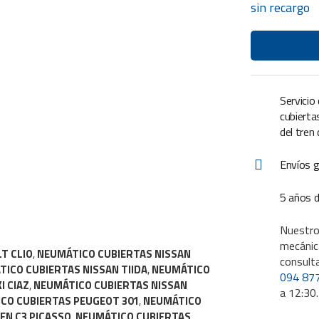
U$S
U$S
sin recargo
99,00.
79,00.
Servicio
cubierta
del tren
Envíos g
5 años d
Nuestro
mecánic
T CLIO
,
NEUMÁTICO CUBIERTAS NISSAN
consult
ICO CUBIERTAS NISSAN TIIDA
,
NEUMÁTICO
094 87
I CIAZ
,
NEUMÁTICO CUBIERTAS NISSAN
a 12:30.
CO CUBIERTAS PEUGEOT 301
,
NEUMÁTICO
EN C3 PICASSO
,
NEUMÁTICO CUBIERTAS