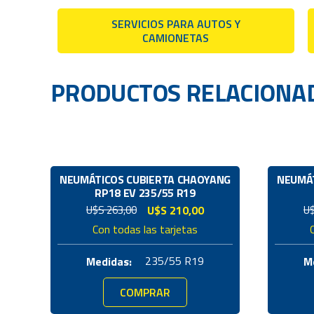
SERVICIOS PARA AUTOS Y
CAMIONETAS
PRODUCTOS RELACIONA
NEUMÁTICOS CUBIERTA CHAOYANG
NEUMÁT
RP18 EV 235/55 R19
El
El
U$S
263,00
U$S
210,00
U
precio
precio
Con todas las tarjetas
original
actual
era:
es:
235/55 R19
Medidas:
M
U$S
U$S
263,00.
210,00.
COMPRAR