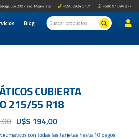
Bacigalupi 2007 esq. Miguelete
+598 2924 5134
+598 91 094 877
Búsqueda
vicios
Blog
de
productos
os para autos y camionetas
ración de Suspensión y Frenos
TICOS CUBIERTA
 215/55 R18
,00
U$S
194,00
Neumáticos
con todas las tarjetas hasta 10 pagos