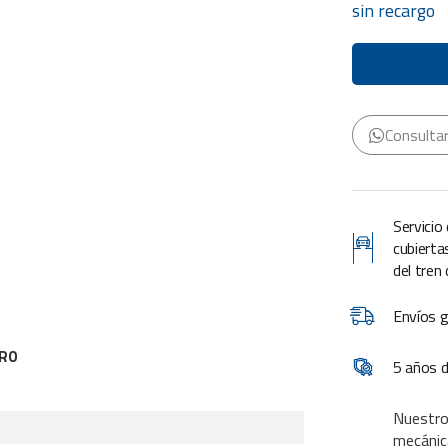
U$S
U$S
sin recargo
243,00.
194,00.
Consulta
Servicio
cubierta
del tren
Envíos g
ORO
5 años d
Nuestro
mecánic