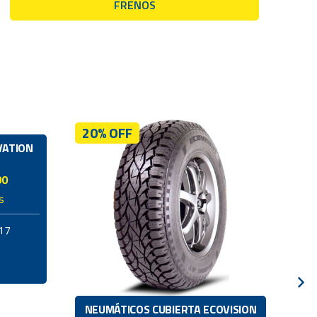
FRENOS
20% OFF
20
VATION
00
s
17
NEUMÁTICOS CUBIERTA ECOVISION
NE