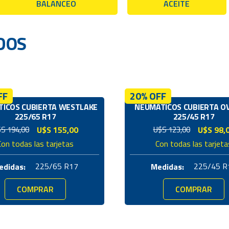
BALANCEO
ACEITE
DOS
FF
20% OFF
ICOS CUBIERTA WESTLAKE
NEUMÁTICOS CUBIERTA O
225/65 R17
225/45 R17
El
El
El
El
$S
194,00
U$S
155,00
U$S
123,00
U$S
98,
precio
precio
precio
precio
Con todas las tarjetas
Con todas las tarjeta
original
actual
original
actual
era:
es:
era:
es:
225/65 R17
225/45 R
edidas:
Medidas:
U$S
U$S
U$S
U$S
194,00.
155,00.
123,00.
98,00.
COMPRAR
COMPRAR