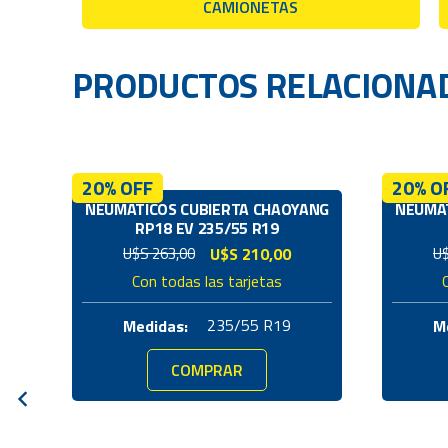
CAMIONETAS
PRODUCTOS RELACIONA
20% OFF
20% O
NEUMÁTICOS CUBIERTA CHAOYANG
NEUMÁT
RP18 EV 235/55 R19
El
El
U$S
263,00
U$S
210,00
U
precio
precio
Con todas las tarjetas
original
actual
era:
es:
235/55 R19
Medidas:
M
U$S
U$S
263,00.
210,00.
COMPRAR
ION