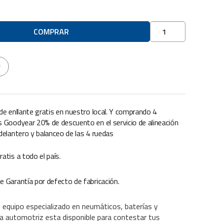
Neumáticos
COMPRAR
Cubierta
Kumho
215/55
r
R18
cantidad
 de enllante gratis en nuestro local. Y comprando 4
s Goodyear 20% de descuento en el servicio de alineación
 delantero y balanceo de las 4 ruedas
ratis a todo el país.
e Garantía por defecto de fabricación.
 equipo especializado en neumáticos, baterías y
a automotriz esta disponible para contestar tus